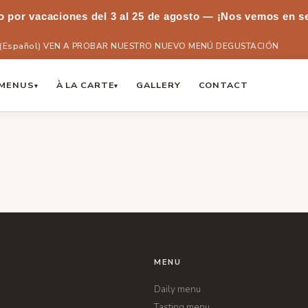
 por vacaciones del 3 al 25 de agosto — ¡Nos vemos en s
(Español) VEN A PROBAR NUESTRO NUEVO MENÚ DEGUSTACIÓN
MENUS
À LA CARTE
GALLERY
CONTACT
▾
▾
MENU
Daily menu
Tasting menu