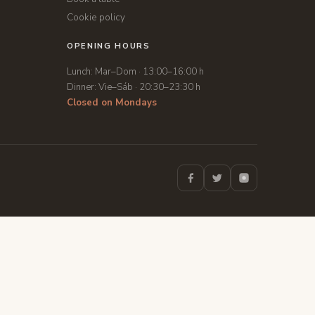
Cookie policy
OPENING HOURS
Lunch:
Mar–Dom · 13:00–16:00 h
Dinner:
Vie–Sáb · 20:30–23:30 h
Closed on Mondays