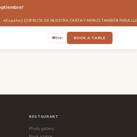
eptiembre!
(Español) DISFRUTA DE NUESTRA CARTA Y MENÚS TAMBIÉN PARA LL
BOOK A TABLE
EN
▾
RESTAURANT
Photo gallery
Book a table