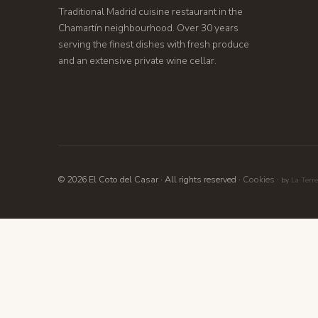
Traditional Madrid cuisine restaurant in the
Chamartín neighbourhood. Over 30 years
serving the finest dishes with fresh produce
and an extensive private wine cellar.
© 2026 El Coto del Casar ·
All rights reserved
·
Cookies
·
by
La Terr